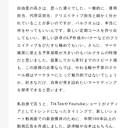
自由度の高さは、思った通りでした。一般的に、運用
担当、代理店担当、クリエイティブ担当と細かく分か
れていることが多いのですが、バルクオムは、本当に
何をやってもいいんです。新しい定期コースを作り出
してもいい。新しい訴求のLP作成やバナーなどのクリ
エイティブをひたすら極めてもいい。さらに、マーケ
施策に使える予算規模が大きいのもバルクオムの特徴
だと思いました。提案してから実行までのスピード感
も、この規模の企業ならでは。やれる幅や予算のスケ
ール感はマーケターにとって魅力的ではないでしょう
か。好きなだけ、自身が突き詰めたいマーケティング
を探求できると思います。
私自身で言うと、TikTokやYoutubeショートがメディ
アとしてトレンドになったタイミングで、新しいショ
ート動画面での新規獲得のために、年間100本以上の
動画広告を作成しました。訴求軸や台本はもちろん、