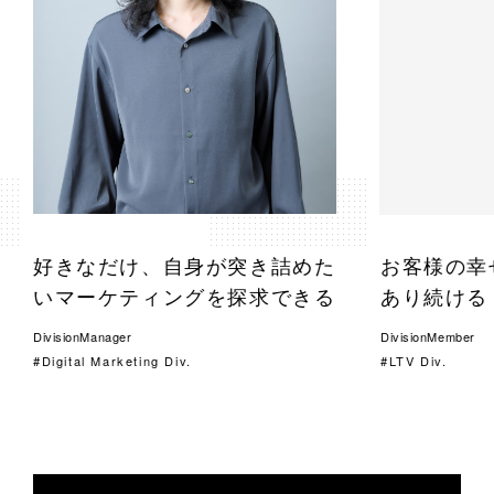
イ
ン
タ
ビ
ュ
好きなだけ、自身が突き詰めた
お客様の幸
ー
いマーケティングを探求できる
あり続ける
DivisionManager
DivisionMember
Digital Marketing Div.
LTV Div.