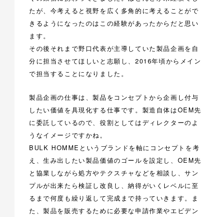
たが、今考えると視野を広く多角的に考えることがで
きるようになったのはこの経験があったからだと思い
ます。
その後それまで野口代表が主導していた製品企画を自
分に担当させてほしいと志願し、2016年頃からメイン
で担当することになりました。
製品企画の仕事は、製品をコンセプトから企画し付与
したい価値を具現化する仕事です。製造自体はOEM先
に委託しているので、役割としてはディレクターのよ
うなイメージですかね。
BULK HOMMEというブランドを軸にコンセプトを考
え、生み出したい製品価値のゴールを設定し、OEM先
と協業しながら処方やテクスチャなどを相談し、サン
プルが出来たら検証し改良し、納得がいくレベルに至
るまで何度も繰り返して完成まで持っていきます。ま
た、製品を販売するために必要な申請作業やエビデン