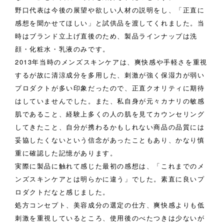
野口代表は今後の展望や欲しい人材の説明をし、「正直に
感想を聞かせてほしい」と試供品を渡してくれました。当
時はブランド立上げ直後のため、製品ラインナップは洗
顔・化粧水・乳液のみです。
2013年当時のメンズスキンケアは、爽快感や手軽さを重視
するが故に清涼成分を多用した、刺激が強く保湿力が弱い
プロダクトが多い印象だったので、正直クオリティに期待
はしていませんでした。また、私自身が元々カナリの敏感
肌であること、経験上多くの人の肌を見てカウンセリング
してきたこと、自分が携わるかもしれない商品の品質には
妥協したくないという信念があったこともあり、かなり慎
重に確認した記憶があります。
実際に製品に触れて感じた最初の感想は、「これまでのメ
ンズスキンケアとは明らかに違う」でした。素直に良いプ
ロダクトだなと感じました。
処方コンセプト、美容成分の選定の仕方、爽快感よりも低
刺激を重視しているところ、使用後のべたつきは少ないが